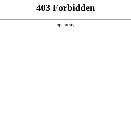
产品及服务
行业解决方案
合作伙伴
投资者关系
九天自然语言交互大模型构建绿色、高性能算
2025 / 02 / 18